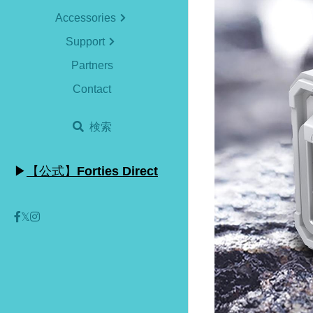
Accessories
Support
Partners
Contact
検索
▶
【公式】
Forties Direct