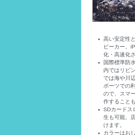
高い安定性と
ピーカー。i
化・高速化
国際標準防水
内ではリビ
では海や川
ポーツでの
ので、スマ
作することも
SDカードス
生も可能。
けます。
カラーはお