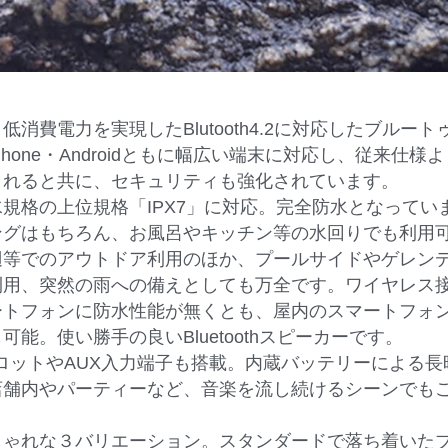
低消費電力を実現したBlutooth4.2に対応したブルート
Phone・Androidともに幅広い端末に対応し、従来仕様
されると共に、セキュリティも強化されています。
規格の上位規格「IPX7」に対応。完全防水となってい
ングはもちろん、お風呂やキッチン等の水回りでも利用
辺等でのアウトドア利用のほか、プールサイドやゲレン
利用、突然の雨への備えとしても万全です。ワイヤレス
ートフォンに防水性能が無くとも、屋内のスマートフォ
可能。使い勝手の良いBluetoothスピーカーです。
ロットやAUX入力端子も搭載。内蔵バッテリーによる長
店舗内やパーティーなど、音楽を流し続けるシーンでも
しゃれな３バリエーション。スタンダードで落ち着いた