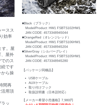
■Black（ブラック）
　Model/Product: HW1 FSBTS102HW1
ゥースス
　JAN CODE: 4573348945044
より効率
■OrangeRed（オレンジレッド）
　Model/Product: HW1 FSBTS106HW1
　JAN CODE: 4573348945204
ます。屋
■SilverGray（シルバーグレイ）
可、屋外
　Model/Product: HW1 FSBTS105HW1
デでのス
　JAN CODE: 4573348945280
接続です
【パッケージ同梱品】
ンから操
USBケーブル
AUXケーブル
時間再
取り付けフック
ご活用頂
取扱説明書（日本語対応）
【メーカー希望小売価格】7,980円
ブラッ
→ただいま期間限定特価で販売中！