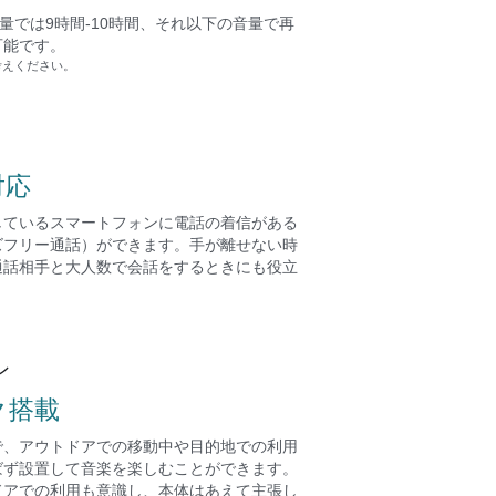
量では9時間-10時間、それ以下の音量で再
可能です。
考えください。
対応
しているスマートフォンに電話の着信がある
ズフリー通話）ができます。手が離せない時
通話相手と大人数で会話をするときにも役立
ン
ク搭載
で、アウトドアでの移動中や目的地での利用
ばず設置して音楽を楽しむことができます。
ドアでの利用も意識し、本体はあえて主張し