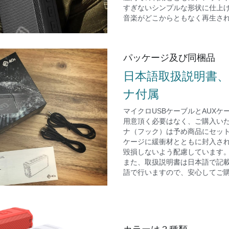
すぎないシンプルな形状に仕上
音楽がどこからともなく再生さ
パッケージ及び同梱品
日本語取扱説明書
ナ付属
マイクロUSBケーブルとAUX
用意頂く必要はなく、ご購入い
ナ（フック）は予め商品にセッ
ケージに緩衝材とともに封入さ
毀損しないよう配慮しています
また、取扱説明書は日本語で記
語で行いますので、安心してご