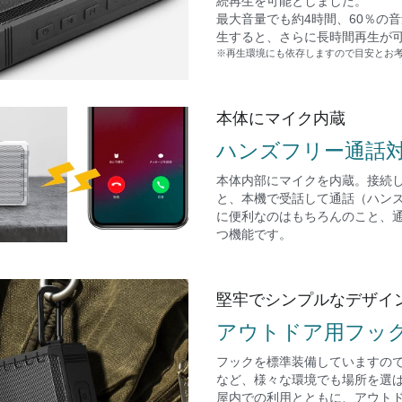
続再生を可能としました。
最大音量でも約4時間、60％の音
生すると、さらに長時間再生が
※再生環境にも依存しますので目安とお
本体にマイク内蔵
ハンズフリー通話
本体内部にマイクを内蔵。接続
と、本機で受話して通話（ハン
に便利なのはもちろんのこと、
つ機能です。
堅牢でシンプルなデザイ
アウトドア用フッ
フックを標準装備していますの
など、様々な環境でも場所を選
屋内での利用とともに、アウト