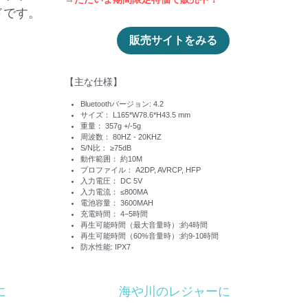
ドです。
販売サイトをみる
【主な仕様】
Bluetoothバージョン: 4.2
サイズ： L165*W78.6*H43.5 mm
重量： 357g +/-5g
周波数： 80HZ - 20KHZ
S/N比： ≥75dB
動作範囲： 約10M
プロファイル： A2DP, AVRCP, HFP
入力電圧： DC 5V
入力電流： ≤800MA
電池容量： 3600MAH
充電時間： 4−5時間
再生可能時間（最大音量時）:約4時間
再生可能時間（60%音量時）:約9-10時間
防水性能: IPX7
に
海や川のレジャーに