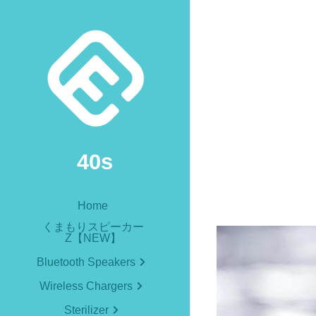
40s
Home
くまもりスピーカー
Z【NEW】
Bluetooth Speakers
Wireless Chargers
Sterilizer