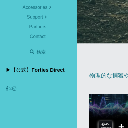
Accessories
Support
Partners
Contact
検索
▶
【公式】
Forties Direct
物理的な捕獲