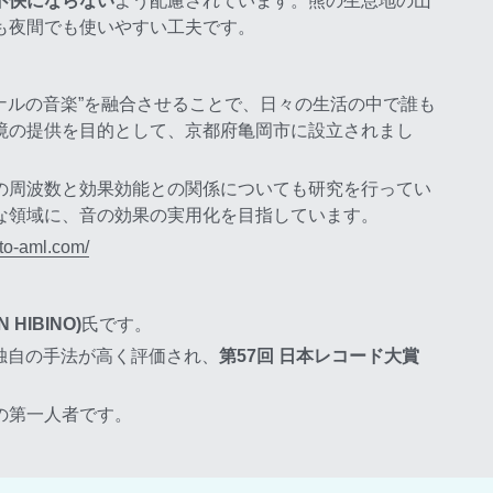
不快にならない
よう配慮されています。熊の生息地の山
も夜間でも使いやすい工夫です。
ジナルの音楽”を融合させることで、日々の生活の中で誰も
境の提供を目的として、京都府亀岡市に設立されまし
の周波数と効果効能との関係についても研究を行ってい
な領域に、音の効果の実用化を目指しています。
oto-aml.com/
HIBINO)
氏です。
る独自の手法が高く評価され、
第57回 日本レコード大賞 
の第一人者です。