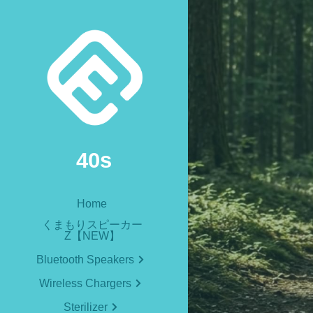
40s
Home
くまもりスピーカー
Z【NEW】
Bluetooth Speakers
Wireless Chargers
Sterilizer