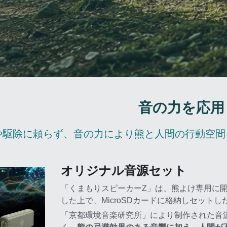
音の力を応用
や駆除に頼らず、音の力により熊と人間の行動空間
オリジナル音源セット
「くまもりスピーカーZ」は、熊よけ専用に開
した上で、MicroSDカードに格納しセット
「京都環境音楽研究所」により制作された音