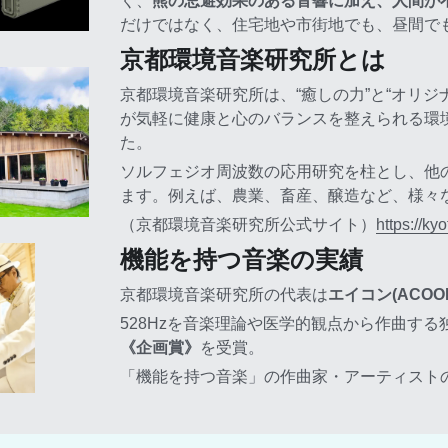
く、
熊の忌避効果のある音響に加え、人間が
だけではなく、住宅地や市街地でも、昼間で
京都環境音楽研究所とは
京都環境音楽研究所は、“癒しの力”と“オリ
が気軽に健康と心のバランスを整えられる環
た。
ソルフェジオ周波数の応用研究を柱とし、他
ます。例えば、農業、畜産、醸造など、様々
（京都環境音楽研究所公式サイト）
https://ky
機能を持つ音楽の実績
京都環境音楽研究所の代表は
エイコン(ACOON 
528Hzを音楽理論や医学的観点から作曲す
《企画賞》
を受賞。
「機能を持つ音楽」の作曲家・アーティスト