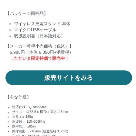
【パッケージ同梱品】
ワイヤレス充電スタンド 本体
マイクロUSBケーブル
取扱説明書（日本語対応）
【メーカー希望小売価格（税込）】
　6,985円（本体 6,350円+消費税）
　→ただいま限定特価で販売中！
販売サイトをみる
【主な仕様】
対応仕様：Qi standard
サイズ： 縦86.5 x 横70 x 高さ115mm
重量：約168g
周波数： 110~205KHz
効率性:： ≥85%
動作範囲： ≤10mm (最適距離 3.5mm)