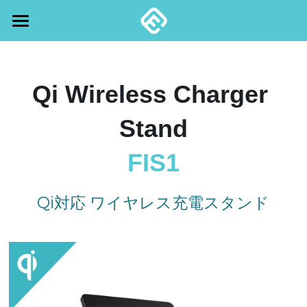
Home
くまもりスピーカーZ【NEW】
Qi Wireless Charger 
Bluetooth Speakers
Stand
Wireless Chargers
HW2 防水堅牢Bluetoothスピーカー
FIS1
CW1L 高音質防水Bluetoothスピーカー
Sterilizer
MS2 -Qi2対応 MagSafe互換 ワイヤレス充電
器
Qi対応 ワイヤレス充電スタンド
CW1M 防水防塵長時間 Bluetoothスピーカー
Accessories
HW2 Case
CMS1 -車載用MagSafe対応充電器
CW1LC コンパクト防水Bluetoothスピーカ
K2S1
Support
Power Adapter
ー
ECC1 -AirPods対応イヤホン充電器
DTP1 -超薄型ワイヤレス充電器
iPhone Case
20W TypeC
Partners
サポートと保証
FIS1 -スタンド型ワイヤレス充電器
FOS1 -折りたたみ式ワイヤレス充電器
K2Q1
Clear
メーカー1年保証規定
Contact