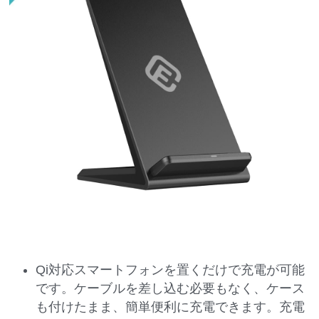
HW1 防水Bluetoothスピーカー
Notebook
操作説明動画
検索
MS1 -MagSafe互換マグネット充電器
Silicone
CustomerCare
Qi対応スマートフォンを置くだけで充電が可能
です。ケーブルを差し込む必要もなく、ケース
も付けたまま、簡単便利に充電できます。充電